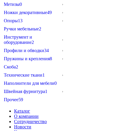
Метизы
0
Ножки декоративные
49
Опоры
13
Ручки мебельные
2
Инструмент и
оборудование
2
Профили и обводки
34
Пружины и крепления
8
Скоба
2
Технические ткани
1
Наполнители для мебели
0
Швейная фурнитура
1
Прочее
59
Каталог
О компании
Сотрудничество
Новости