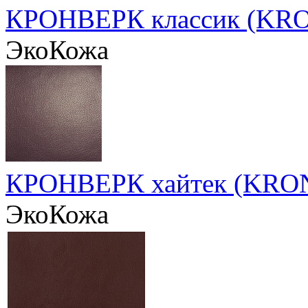
КРОНВЕРК классик (KRO
ЭкоКожа
КРОНВЕРК хайтек (KRON
ЭкоКожа