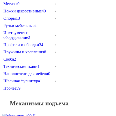
Метизы
0
Ножки декоративные
49
Опоры
13
Ручки мебельные
2
Инструмент и
оборудование
2
Профили и обводки
34
Пружины и крепления
8
Скоба
2
Технические ткани
1
Наполнители для мебели
0
Швейная фурнитура
1
Прочее
59
Механизмы подъема