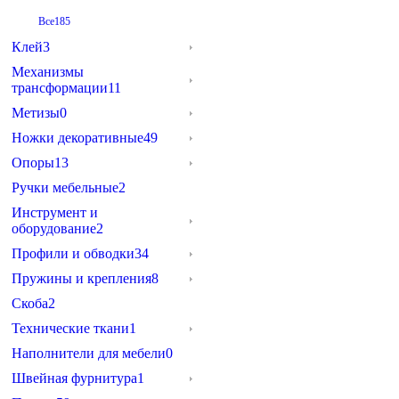
Все
185
Клей
3
Механизмы
трансформации
11
Метизы
0
Ножки декоративные
49
Опоры
13
Ручки мебельные
2
Инструмент и
оборудование
2
Профили и обводки
34
Пружины и крепления
8
Скоба
2
Технические ткани
1
Наполнители для мебели
0
Швейная фурнитура
1