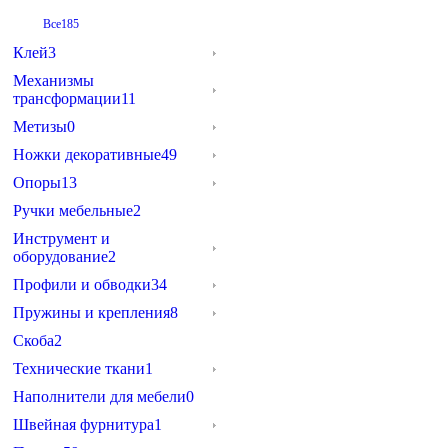
Все
185
Клей
3
Механизмы
трансформации
11
Метизы
0
Ножки декоративные
49
Опоры
13
Ручки мебельные
2
Инструмент и
оборудование
2
Профили и обводки
34
Пружины и крепления
8
Скоба
2
Технические ткани
1
Наполнители для мебели
0
Швейная фурнитура
1