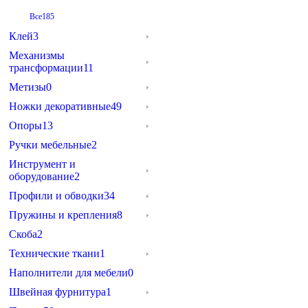
Все
185
Клей
3
Механизмы
трансформации
11
Метизы
0
Ножки декоративные
49
Опоры
13
Ручки мебельные
2
Инструмент и
оборудование
2
Профили и обводки
34
Пружины и крепления
8
Скоба
2
Технические ткани
1
Наполнители для мебели
0
Швейная фурнитура
1