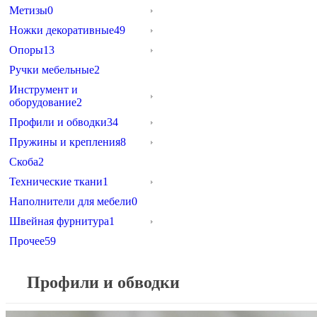
Метизы
0
Ножки декоративные
49
Опоры
13
Ручки мебельные
2
Инструмент и
оборудование
2
Профили и обводки
34
Пружины и крепления
8
Скоба
2
Технические ткани
1
Наполнители для мебели
0
Швейная фурнитура
1
Прочее
59
Профили и обводки