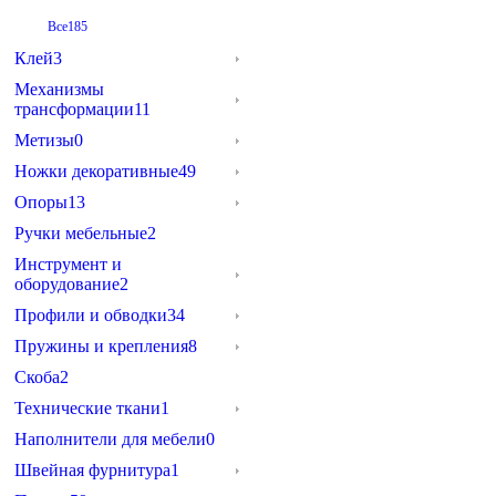
Все
185
Клей
3
Механизмы
трансформации
11
Метизы
0
Ножки декоративные
49
Опоры
13
Ручки мебельные
2
Инструмент и
оборудование
2
Профили и обводки
34
Пружины и крепления
8
Скоба
2
Технические ткани
1
Наполнители для мебели
0
Швейная фурнитура
1