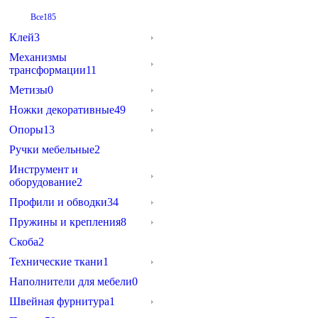
Все
185
Клей
3
Механизмы
трансформации
11
Метизы
0
Ножки декоративные
49
Опоры
13
Ручки мебельные
2
Инструмент и
оборудование
2
Профили и обводки
34
Пружины и крепления
8
Скоба
2
Технические ткани
1
Наполнители для мебели
0
Швейная фурнитура
1