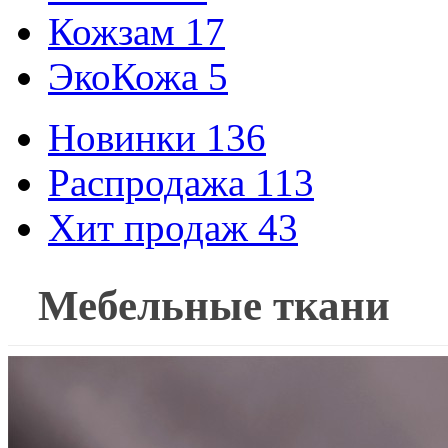
Кожзам
17
ЭкоКожа
5
Новинки
136
Распродажа
113
Хит продаж
43
Мебельные ткани