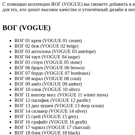
С помощью коллекции ВОГ (VOGUE) вы сможете добавить в ваш
для тех, кто ценит высокое качество и утончённый дизайн в ин
ВОГ (VOGUE)
ВОГ 01 крем (VOGUE 01 cream)
ВОГ 02 беж (VOGUE 02 beige)
ВОГ 03 антилопа (VOGUE 03 antelope)
ВОГ 04 тауп (VOGUE 04 taupe)
ВОГ 05 стоун (VOGUE 05 stone)
ВОГ 06 браун (VOGUE 06 brown)
ВОГ 07 бордо (VOGUE 07 bordeaux)
ВОГ 08 корал (VOGUE 08 coral)
ВОГ 09 амбэ (VOGUE 09 amber)
ВОГ 10 олив (VOGUE 10 olive)
ВОГ 11 винтер мосс (VOGUE 11 winter moss)
ВОГ 12 пасифик (VOGUE 12 pasific)
ВОГ 13 дип оушен (VOGUE 13 deep ocean)
ВОГ 14 сильвер (VOGUE 14 silver)
ВОГ 15 грей (VOGUE 15 grey)
ВОГ 16 графайт (VOGUE 16 grafit)
ВОГ 17 чаркол (VOGUE 17 charcoal)
ВОГ 18 блек (VOGUE 18 black)