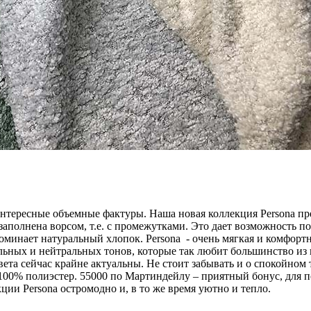
тересные объемные фактуры. Наша новая коллекция Pеrsona пре
 заполнена ворсом, т.е. с промежутками. Это дает возможность 
поминает натуральный хлопок. Persona - очень мягкая и комфортн
х и нейтральных тонов, которые так любит большинство из нас
ета сейчас крайне актуальны. Не стоит забывать и о спокойном 
100% полиэстер. 55000 по Мартиндейлу – приятный бонус, для п
и Persona остромодно и, в то же время уютно и тепло.