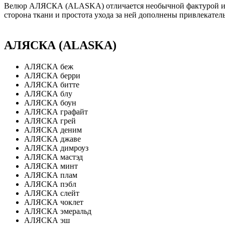
Велюр АЛЯСКА (ALASKA) отличается необычной фактурой и эф
сторона ткани и простота ухода за ней дополнены привлекател
АЛЯСКА (ALASKA)
АЛЯСКА беж
АЛЯСКА берри
АЛЯСКА битте
АЛЯСКА блу
АЛЯСКА боун
АЛЯСКА графайт
АЛЯСКА грей
АЛЯСКА деним
АЛЯСКА джаве
АЛЯСКА димроуз
АЛЯСКА мастэд
АЛЯСКА минт
АЛЯСКА плам
АЛЯСКА пэбл
АЛЯСКА слейт
АЛЯСКА чоклет
АЛЯСКА эмеральд
АЛЯСКА эш